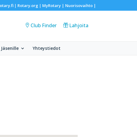
otary.fi
Rotary.org
MyRotary |
Nuorisovaihto
|
|
|
Club Finder
Lahjoita
Jäsenille
Yhteystiedot