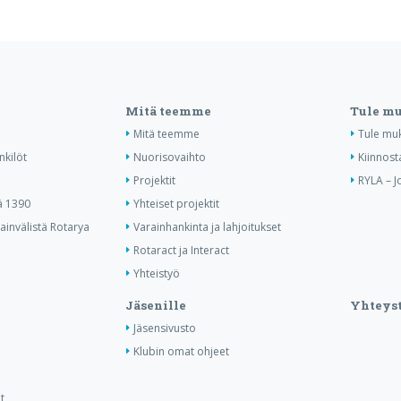
Mitä teemme
Tule m
Mitä teemme
Tule mu
nkilöt
Nuorisovaihto
Kiinnost
Projektit
RYLA – J
ä 1390
Yhteiset projektit
invälistä Rotarya
Varainhankinta ja lahjoitukset
Rotaract ja Interact
Yhteistyö
Jäsenille
Yhteyst
Jäsensivusto
Klubin omat ohjeet
t