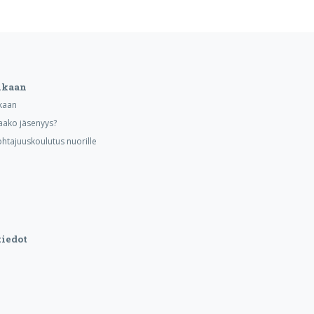
ukaan
kaan
aako jäsenyys?
ohtajuuskoulutus nuorille
iedot