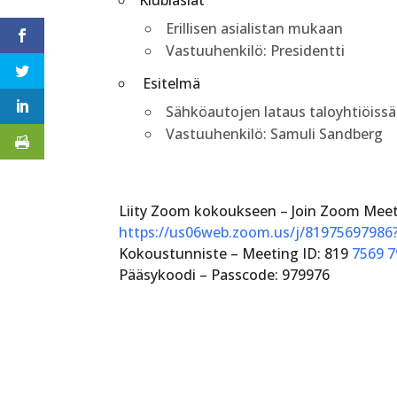
Klubiasiat
Erillisen asialistan mukaan
Vastuuhenkilö: Presidentti
Esitelmä
Sähköautojen lataus taloyhtiöissä
Vastuuhenkilö: Samuli Sandberg
Liity Zoom kokoukseen – Join Zoom Mee
https://us06web.zoom.us/j/81975697
Kokoustunniste – Meeting ID: 819
7569 
Pääsykoodi – Passcode: 979976