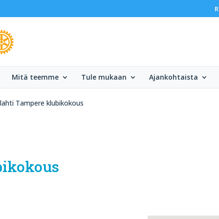
R
Mitä teemme
Tule mukaan
Ajankohtaista
elahti Tampere klubikokous
bikokous