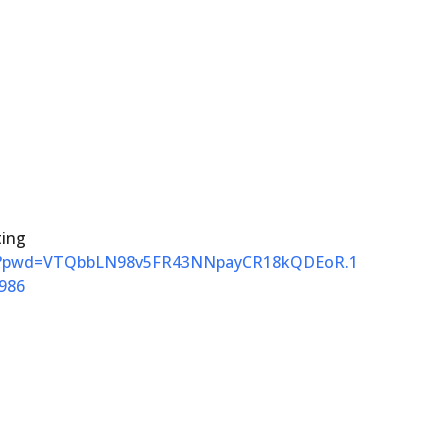
ting
986?pwd=VTQbbLN98v5FR43NNpayCR18kQDEoR.1
7986