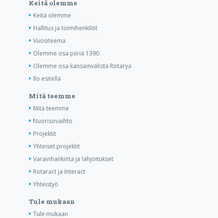
Keitä olemme
Keitä olemme
Hallitus ja toimihenkilöt
Vuositeema
Olemme osa piiriä 1390
Olemme osa kansainvälistä Rotarya
Ilo esitellä
Mitä teemme
Mitä teemme
Nuorisovaihto
Projektit
Yhteiset projektit
Varainhankinta ja lahjoitukset
Rotaract ja Interact
Yhteistyö
Tule mukaan
Tule mukaan