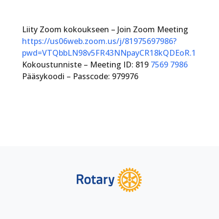
Liity Zoom kokoukseen – Join Zoom Meeting
https://us06web.zoom.us/j/81975697986?
pwd=VTQbbLN98v5FR43NNpayCR18kQDEoR.1
Kokoustunniste – Meeting ID: 819
7569 7986
Pääsykoodi – Passcode: 979976