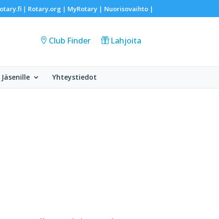
otary.fi
Rotary.org
MyRotary |
Nuorisovaihto
|
|
|
Club Finder
Lahjoita
Jäsenille
Yhteystiedot