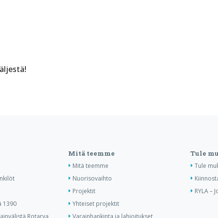
äljestä!
Mitä teemme
Tule m
Mitä teemme
Tule mu
nkilöt
Nuorisovaihto
Kiinnost
Projektit
RYLA – J
ä 1390
Yhteiset projektit
invälistä Rotarya
Varainhankinta ja lahjoitukset