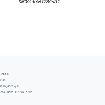
Karttaa ei ole saatavissa
ukaan
kaan
aako jäsenyys?
ohtajuuskoulutus nuorille