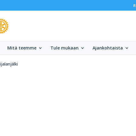
R
Mitä teemme
Tule mukaan
Ajankohtaista
lijalanjälki