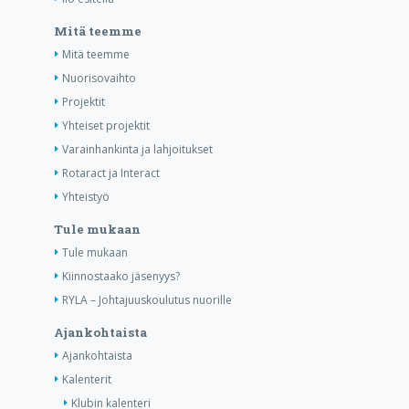
Mitä teemme
Mitä teemme
Nuorisovaihto
Projektit
Yhteiset projektit
Varainhankinta ja lahjoitukset
Rotaract ja Interact
Yhteistyö
Tule mukaan
Tule mukaan
Kiinnostaako jäsenyys?
RYLA – Johtajuuskoulutus nuorille
Ajankohtaista
Ajankohtaista
Kalenterit
Klubin kalenteri