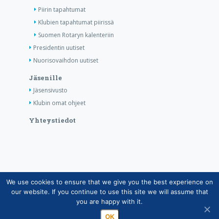
Piirin tapahtumat
Klubien tapahtumat piirissä
Suomen Rotaryn kalenteriin
Presidentin uutiset
Nuorisovaihdon uutiset
Jäsenille
Jäsensivusto
Klubin omat ohjeet
Yhteystiedot
We use cookies to ensure that we give you the best experience on
Copyright © Suomen Rotarypalvelu ry 2026 |
our website. If you continue to use this site we will assume that
Jäsentietojärjestelmän tietosuojaseloste
|
Henkilötietojen
you are happy with it.
käsittely Rotarytoiminnassa
OK