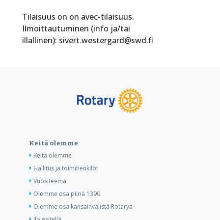
Tilaisuus on on avec-tilaisuus.
Ilmoittautuminen (info ja/tai
illallinen): sivert.westergard@swd.fi
Keitä olemme
Keitä olemme
Hallitus ja toimihenkilöt
Vuositeema
Olemme osa piiriä 1390
Olemme osa kansainvälistä Rotarya
Ilo esitellä