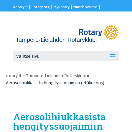
Rotary.fi
|
Rotary.org
|
MyRotary |
Nuorisovaihto
|
Tampere-Lielahden Rotaryklubi
Valitse sivu
rotary.fi
»
Tampere-Lielahden Rotaryklubi
»
Aerosolihiukkasista hengityssuojaimiin (etäkokous)
Aerosolihiukkasista
hengityssuojaimiin