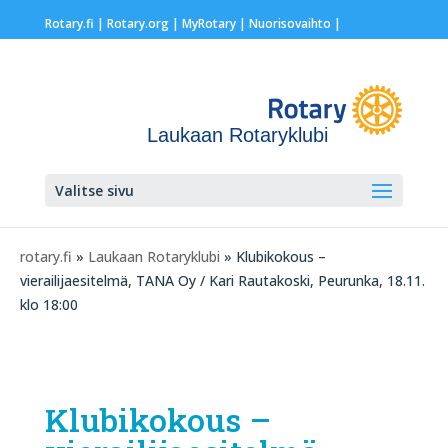
Rotary.fi
|
Rotary.org
|
MyRotary |
Nuorisovaihto
|
Laukaan Rotaryklubi
Valitse sivu
rotary.fi
»
Laukaan Rotaryklubi
» Klubikokous –
vierailijaesitelmä, TANA Oy / Kari Rautakoski, Peurunka, 18.11.
klo 18:00
Klubikokous –