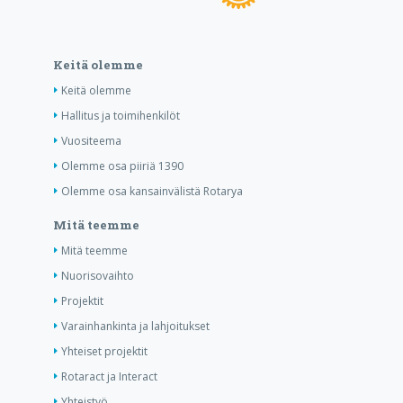
Keitä olemme
Keitä olemme
Hallitus ja toimihenkilöt
Vuositeema
Olemme osa piiriä 1390
Olemme osa kansainvälistä Rotarya
Mitä teemme
Mitä teemme
Nuorisovaihto
Projektit
Varainhankinta ja lahjoitukset
Yhteiset projektit
Rotaract ja Interact
Yhteistyö