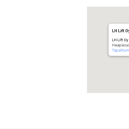
LH Lift O
LH Lift Oy
Haapasuon
Tapahtum