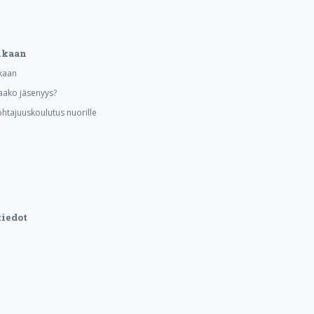
ukaan
kaan
aako jäsenyys?
ohtajuuskoulutus nuorille
iedot