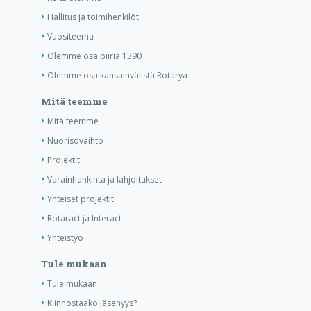
Hallitus ja toimihenkilöt
Vuositeema
Olemme osa piiriä 1390
Olemme osa kansainvälistä Rotarya
Mitä teemme
Mitä teemme
Nuorisovaihto
Projektit
Varainhankinta ja lahjoitukset
Yhteiset projektit
Rotaract ja Interact
Yhteistyö
Tule mukaan
Tule mukaan
Kiinnostaako jäsenyys?