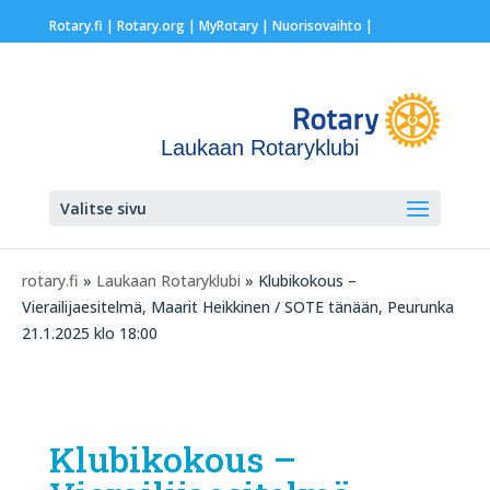
Rotary.fi
|
Rotary.org
|
MyRotary |
Nuorisovaihto
|
Laukaan Rotaryklubi
Valitse sivu
rotary.fi
»
Laukaan Rotaryklubi
» Klubikokous –
Vierailijaesitelmä, Maarit Heikkinen / SOTE tänään, Peurunka
21.1.2025 klo 18:00
Klubikokous –