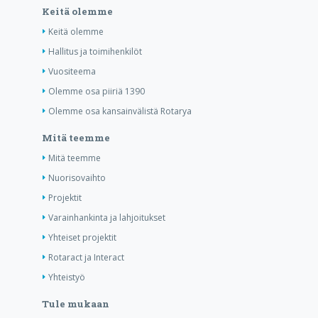
Keitä olemme
Keitä olemme
Hallitus ja toimihenkilöt
Vuositeema
Olemme osa piiriä 1390
Olemme osa kansainvälistä Rotarya
Mitä teemme
Mitä teemme
Nuorisovaihto
Projektit
Varainhankinta ja lahjoitukset
Yhteiset projektit
Rotaract ja Interact
Yhteistyö
Tule mukaan