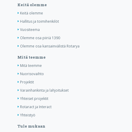
Keitä olemme
Keitä olemme
Hallitus ja toimihenkilöt
Vuositeema
Olemme osa piiriä 1390
Olemme osa kansainvälistä Rotarya
Mitä teemme
Mitä teemme
Nuorisovaihto
Projektit
Varainhankinta ja lahjoitukset
Yhteiset projektit
Rotaract ja Interact
Yhteistyö
Tule mukaan