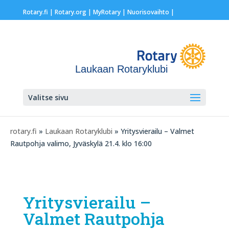
Rotary.fi
|
Rotary.org
|
MyRotary |
Nuorisovaihto
|
Laukaan Rotaryklubi
Valitse sivu
rotary.fi
»
Laukaan Rotaryklubi
» Yritysvierailu – Valmet
Rautpohja valimo, Jyväskylä 21.4. klo 16:00
Yritysvierailu –
Valmet Rautpohja