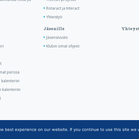
Rotaract ja Interact
Yhteistyö
Jäsenille
Yhteyst
Jäsensivusto
ri
Klubin omat ohjeet
t
at piirissä
kalenteriin
 kalenteriin
t
 best experience on our website. If you continue to use this site we w
tietojärjestelmän tietosuojaseloste
|
Henkilötietojen käsittely Rotarytoiminnas