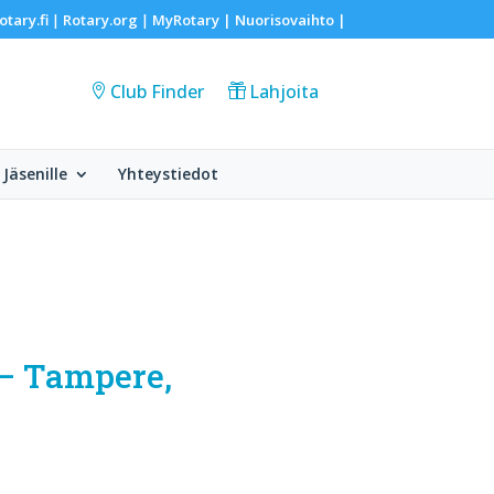
otary.fi
Rotary.org
MyRotary |
Nuorisovaihto
|
|
|
Club Finder
Lahjoita
Jäsenille
Yhteystiedot
 – Tampere,