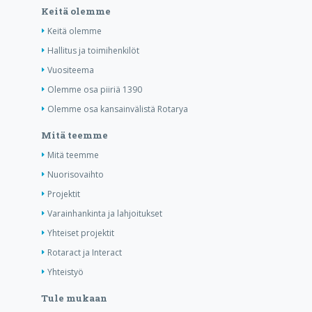
Keitä olemme
Keitä olemme
Hallitus ja toimihenkilöt
Vuositeema
Olemme osa piiriä 1390
Olemme osa kansainvälistä Rotarya
Mitä teemme
Mitä teemme
Nuorisovaihto
Projektit
Varainhankinta ja lahjoitukset
Yhteiset projektit
Rotaract ja Interact
Yhteistyö
Tule mukaan