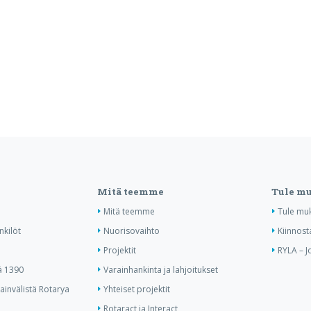
Mitä teemme
Tule m
Mitä teemme
Tule mu
nkilöt
Nuorisovaihto
Kiinnost
Projektit
RYLA – J
ä 1390
Varainhankinta ja lahjoitukset
invälistä Rotarya
Yhteiset projektit
Rotaract ja Interact