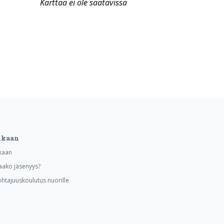
Karttaa ei ole saatavissa
ukaan
kaan
aako jäsenyys?
ohtajuuskoulutus nuorille