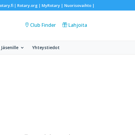
otary.fi
Rotary.org
MyRotary |
Nuorisovaihto
|
|
|
Club Finder
Lahjoita
Jäsenille
Yhteystiedot