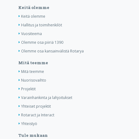
Keitä olemme
Keitä olemme
Hallitus ja toimihenkilöt
Vuositeema
Olemme osa piiriä 1390
Olemme osa kansainvälistä Rotarya
Mitä teemme
Mitä teemme
Nuorisovaihto
Projektit
Varainhankinta ja lahjoitukset
Yhteiset projektit
Rotaract ja Interact
Yhteistyö
Tule mukaan