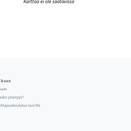
Karttaa ei ole saatavissa
ukaan
kaan
aako jäsenyys?
ohtajuuskoulutus nuorille