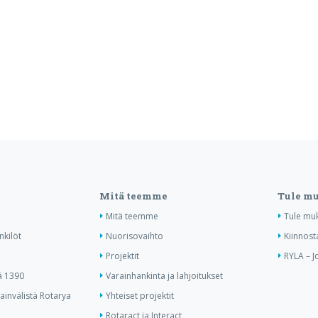
Mitä teemme
Tule m
Mitä teemme
Tule mu
nkilöt
Nuorisovaihto
Kiinnost
Projektit
RYLA – J
ä 1390
Varainhankinta ja lahjoitukset
invälistä Rotarya
Yhteiset projektit
Rotaract ja Interact