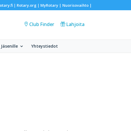
otary.fi
Rotary.org
MyRotary |
Nuorisovaihto
|
|
|
Club Finder
Lahjoita
Jäsenille
Yhteystiedot