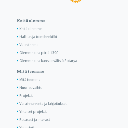
Keitä olemme
Keitä olemme
Hallitus ja toimihenkilöt
Vuositeema
Olemme osa piiriä 1390
Olemme osa kansainvälistä Rotarya
Mitä teemme
Mitä teemme
Nuorisovaihto
Projektit
Varainhankinta ja lahjoitukset
Yhteiset projektit
Rotaract ja Interact
Yhteistyö