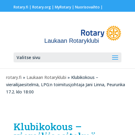
Rotary.fi
|
Rotary.org
|
MyRotary |
Nuorisovaihto
|
Laukaan Rotaryklubi
Valitse sivu
rotary.fi
»
Laukaan Rotaryklubi
» Klubikokous –
vierailijaesitelmä, LPG:n toimitusjohtaja Jani Linna, Peurunka
17.2. klo 18:00
Klubikokous –