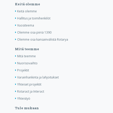
Keitä olemme
Keitä olemme
Hallitus ja toimihenkilöt
Vuositeema
Olemme osa piiriä 1390
Olemme osa kansainvälistä Rotarya
Mitä teemme
Mitä teemme
Nuorisovaihto
Projektit
Varainhankinta ja lahjoitukset
Yhteiset projektit
Rotaract ja Interact
Yhteistyö
Tule mukaan