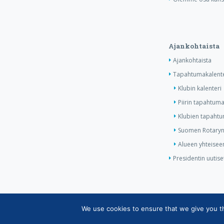
Ajankohtaista
Ajankohtaista
Tapahtumakalente
Klubin kalenteri
Piirin tapahtuma
Klubien tapahtum
Suomen Rotaryn 
Alueen yhteiseen
Presidentin uutise
We use cookies to ensure that we give you the
Copyright © Suomen Rotarypalvelu ry 2026 |
Jäsen