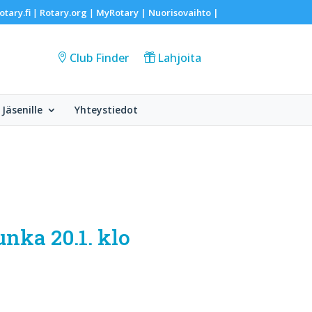
otary.fi
Rotary.org
MyRotary |
Nuorisovaihto
|
|
|
Club Finder
Lahjoita
Jäsenille
Yhteystiedot
nka 20.1. klo