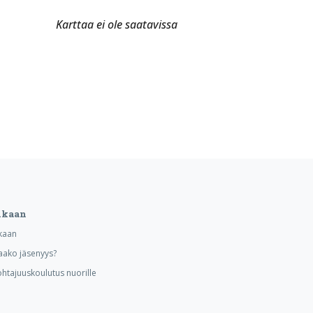
Karttaa ei ole saatavissa
ukaan
kaan
aako jäsenyys?
ohtajuuskoulutus nuorille