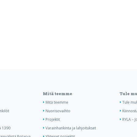
Mitä teemme
Tule m
Mitä teemme
Tule mu
nkilöt
Nuorisovaihto
Kiinnost
Projektit
RYLA – J
ä 1390
Varainhankinta ja lahjoitukset
invälistä Rotarya
Yhteiset projektit