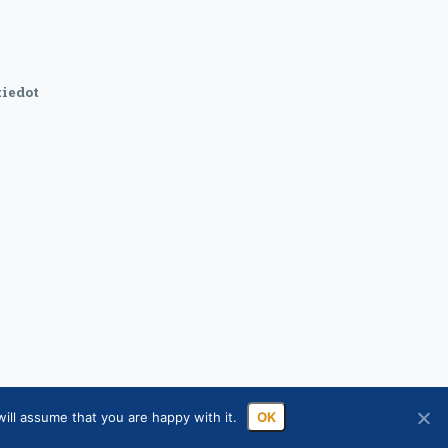
iedot
ill assume that you are happy with it.
OK
sa