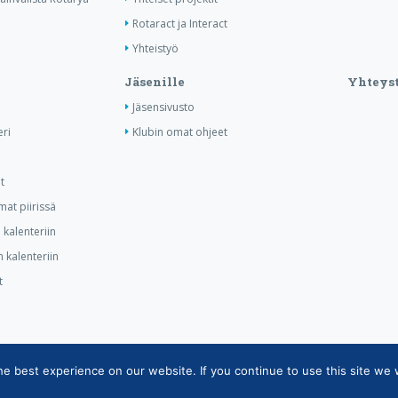
Rotaract ja Interact
Yhteistyö
Jäsenille
Yhteyst
Jäsensivusto
ri
Klubin omat ohjeet
t
at piirissä
kalenteriin
 kalenteriin
t
 best experience on our website. If you continue to use this site we w
tietojärjestelmän tietosuojaseloste
|
Henkilötietojen käsittely Rotarytoiminnas