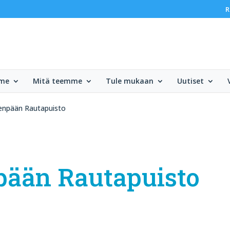
R
mme
Mitä teemme
Tule mukaan
Uutiset
venpään Rautapuisto
pään Rautapuisto