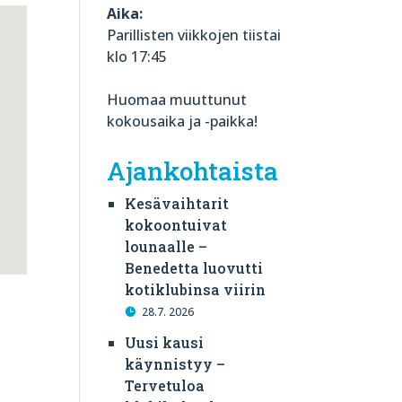
Aika:
Parillisten viikkojen tiistai
klo 17:45
Huomaa muuttunut
kokousaika ja -paikka!
Ajankohtaista
Kesävaihtarit
kokoontuivat
lounaalle –
Benedetta luovutti
kotiklubinsa viirin
28.7. 2026
Uusi kausi
käynnistyy –
Tervetuloa