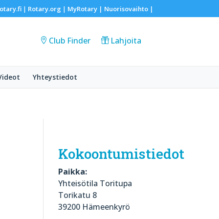
otary.fi
Rotary.org
MyRotary |
Nuorisovaihto
|
|
|
Club Finder
Lahjoita
Videot
Yhteystiedot
Kokoontumistiedot
Paikka:
Yhteisötila Toritupa
Torikatu 8
39200 Hämeenkyrö