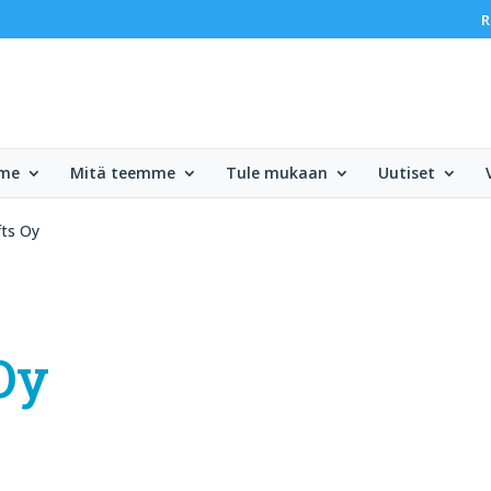
R
mme
Mitä teemme
Tule mukaan
Uutiset
fts Oy
Oy