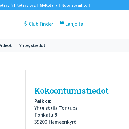
otary.fi
Rotary.org
MyRotary |
Nuorisovaihto
|
|
|
Club Finder
Lahjoita
Videot
Yhteystiedot
Kokoontumistiedot
Paikka:
Yhteisötila Toritupa
Torikatu 8
39200 Hämeenkyrö