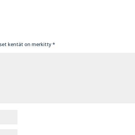
iset kentät on merkitty
*