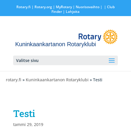
Rotary.fi
|
Rotary.org
|
MyRotary |
Nuorisovaihto
|
| Club
Finder
| Lahjoita
Kuninkaankartanon Rotaryklubi
Valitse sivu
rotary.fi
»
Kuninkaankartanon Rotaryklubi
» Testi
Testi
tammi 29, 2019