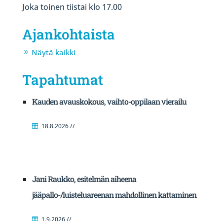
Joka toinen tiistai klo 17.00
Ajankohtaista
Näytä kaikki
Tapahtumat
Kauden avauskokous, vaihto-oppilaan vierailu
18.8.2026 //
Jani Raukko, esitelmän aiheena
jääpallo-/luisteluareenan mahdollinen kattaminen
1.9.2026 //