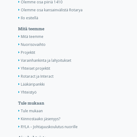
Olemme osa piiriä 1410
Olemme osa kansainvälistä Rotarya
Ilo esitellä
Mitä teemme
Mitä teemme
Nuorisovaihto
Projektit
Varainhankinta ja lahjoitukset
Yhteiset projektit
Rotaract ja Interact
Lääkäripankki
Yhteistyö
Tule mukaan
Tule mukaan
Kiinnostaako jäsenyys?
RYLA – Johtajuuskoulutus nuorille