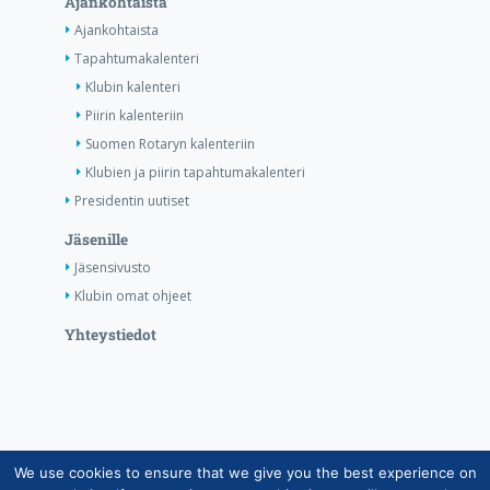
Ajankohtaista
Ajankohtaista
Tapahtumakalenteri
Klubin kalenteri
Piirin kalenteriin
Suomen Rotaryn kalenteriin
Klubien ja piirin tapahtumakalenteri
Presidentin uutiset
Jäsenille
Jäsensivusto
Klubin omat ohjeet
Yhteystiedot
We use cookies to ensure that we give you the best experience on
Copyright © Suomen Rotarypalvelu ry 2026 |