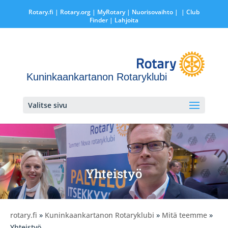
Rotary.fi
|
Rotary.org
|
MyRotary |
Nuorisovaihto
|
| Club
Finder
| Lahjoita
Kuninkaankartanon Rotaryklubi
Valitse sivu
Yhteistyö
rotary.fi
»
Kuninkaankartanon Rotaryklubi
»
Mitä teemme
»
Yhteistyö