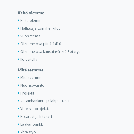
Keitä olemme
Keitä olemme
Hallitus ja toimihenkilöt
Vuositeema
Olemme osa piiriä 1410
Olemme osa kansainvälistä Rotarya
Ilo esitellä
Mitä teemme
Mitä teemme
Nuorisovaihto
Projektit
Varainhankinta ja lahjoitukset
Yhteiset projektit
Rotaract ja Interact
Lääkäripankki
Yhteistyö