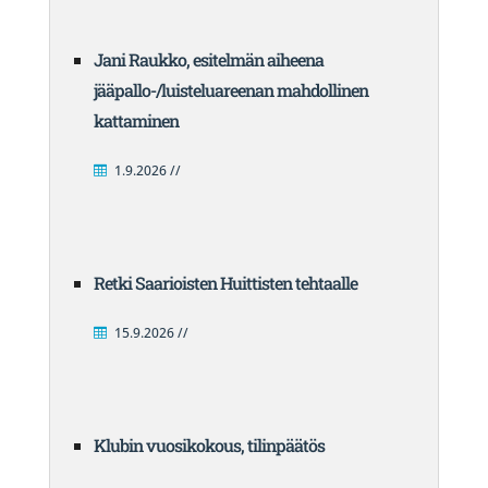
Jani Raukko, esitelmän aiheena
jääpallo-/luisteluareenan mahdollinen
kattaminen
1.9.2026 //
Retki Saarioisten Huittisten tehtaalle
15.9.2026 //
Klubin vuosikokous, tilinpäätös