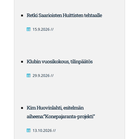
Retki Saarioisten Huittisten tehtaalle
15.9.2026 //
Klubin vuosikokous, tilinpäätös
29.9.2026 //
Kim Huovinlahti, esitelmän
aiheena:”Konepajaranta-projekti”
13.10.2026 //