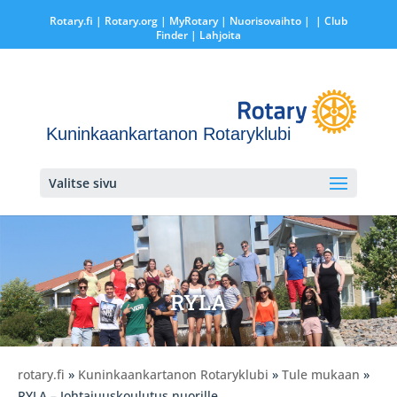
Rotary.fi
|
Rotary.org
|
MyRotary |
Nuorisovaihto
|
| Club
Finder
| Lahjoita
Kuninkaankartanon Rotaryklubi
Valitse sivu
RYLA
rotary.fi
»
Kuninkaankartanon Rotaryklubi
»
Tule mukaan
»
RYLA – Johtajuuskoulutus nuorille