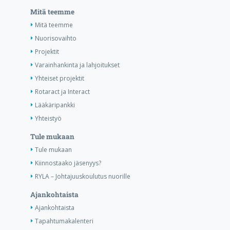
Mitä teemme
Mitä teemme
Nuorisovaihto
Projektit
Varainhankinta ja lahjoitukset
Yhteiset projektit
Rotaract ja Interact
Lääkäripankki
Yhteistyö
Tule mukaan
Tule mukaan
Kiinnostaako jäsenyys?
RYLA – Johtajuuskoulutus nuorille
Ajankohtaista
Ajankohtaista
Tapahtumakalenteri