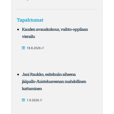
Tapahtumat
Kauden avauskokous, vaihto-oppilaan
vierailu
18.8.2026 //
Jani Raukko, esitelmän aiheena
jääpallo-/luisteluareenan mahdollinen
kattaminen
1.9.2026 //