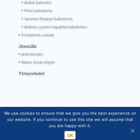
Klubin kalenteri
Piirin kalenteriin
Suomen Rotaryn kalenteriin
Klubien ja piirin tapahtumakalenteri
Presidentin uutiset
Jäsenille
Jäsensivusto
Klubin omat ohjeet
Yhteystiedot
We use cookies to ensure that we give you the best experience on
Copyright © Suomen Rotarypalvelu ry 2026 |
our website. If you continue to use this site we will assume that
Jäsentietojärjestelmän tietosuojaseloste
|
Henkilötietojen
you are happy with it.
käsittely Rotarytoiminnassa
OK