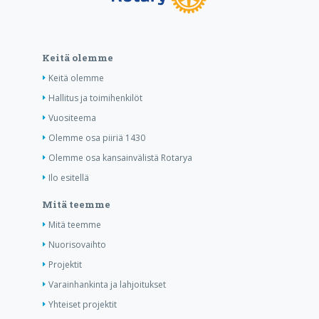
Keitä olemme
Keitä olemme
Hallitus ja toimihenkilöt
Vuositeema
Olemme osa piiriä 1430
Olemme osa kansainvälistä Rotarya
Ilo esitellä
Mitä teemme
Mitä teemme
Nuorisovaihto
Projektit
Varainhankinta ja lahjoitukset
Yhteiset projektit