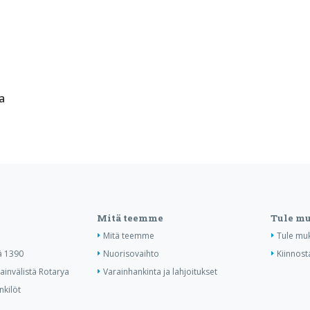
a
Mitä teemme
Tule m
Mitä teemme
Tule mu
ä 1390
Nuorisovaihto
Kiinnost
invälistä Rotarya
Varainhankinta ja lahjoitukset
nkilöt