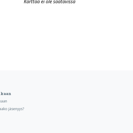
Karttaa ei ole saatavissa
ukaan
kaan
aako jäsenyys?