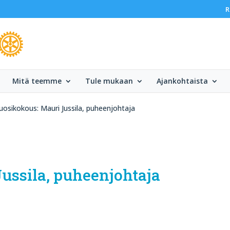
R
Mitä teemme
Tule mukaan
Ajankohtaista
osikokous: Mauri Jussila, puheenjohtaja
ussila, puheenjohtaja