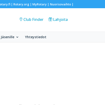
otary.fi
Rotary.org
MyRotary |
Nuorisovaihto
|
|
|
Club Finder
Lahjoita
Jäsenille
Yhteystiedot