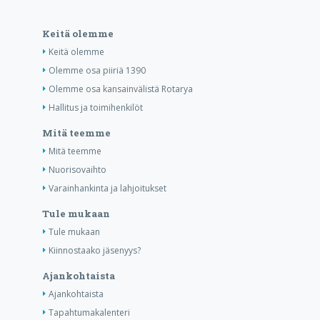
Keitä olemme
Keitä olemme
Olemme osa piiriä 1390
Olemme osa kansainvälistä Rotarya
Hallitus ja toimihenkilöt
Mitä teemme
Mitä teemme
Nuorisovaihto
Varainhankinta ja lahjoitukset
Tule mukaan
Tule mukaan
Kiinnostaako jäsenyys?
Ajankohtaista
Ajankohtaista
Tapahtumakalenteri