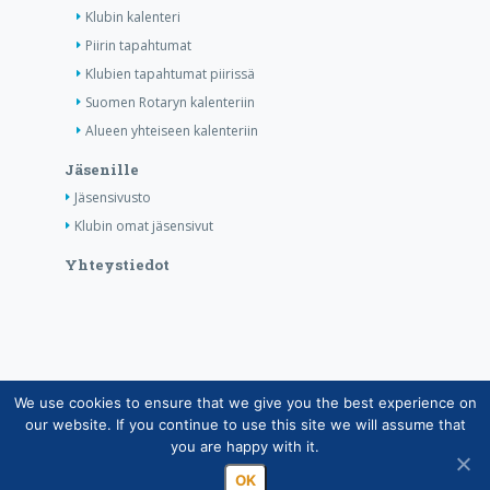
Klubin kalenteri
Piirin tapahtumat
Klubien tapahtumat piirissä
Suomen Rotaryn kalenteriin
Alueen yhteiseen kalenteriin
Jäsenille
Jäsensivusto
Klubin omat jäsensivut
Yhteystiedot
We use cookies to ensure that we give you the best experience on
Copyright © Suomen Rotarypalvelu ry 2026 |
our website. If you continue to use this site we will assume that
Jäsentietojärjestelmän tietosuojaseloste
|
Henkilötietojen
you are happy with it.
käsittely Rotarytoiminnassa
OK