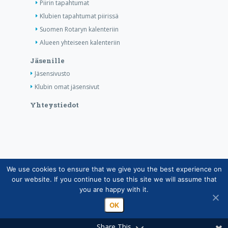
Piirin tapahtumat
Klubien tapahtumat piirissä
Suomen Rotaryn kalenteriin
Alueen yhteiseen kalenteriin
Jäsenille
Jäsensivusto
Klubin omat jäsensivut
Yhteystiedot
We use cookies to ensure that we give you the best experience on
Copyright © Suomen Rotarypalvelu ry 2026 |
our website. If you continue to use this site we will assume that
Jäsentietojärjestelmän tietosuojaseloste
|
Henkilötietojen
you are happy with it.
käsittely Rotarytoiminnassa
OK
Share This