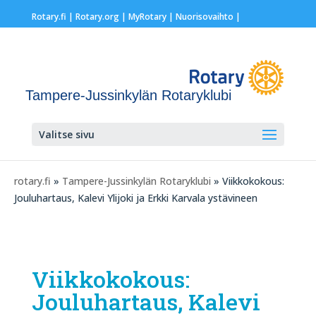
Rotary.fi
|
Rotary.org
|
MyRotary |
Nuorisovaihto
|
Tampere-Jussinkylän Rotaryklubi
Valitse sivu
rotary.fi
»
Tampere-Jussinkylän Rotaryklubi
» Viikkokokous:
Jouluhartaus, Kalevi Ylijoki ja Erkki Karvala ystävineen
Viikkokokous:
Jouluhartaus, Kalevi