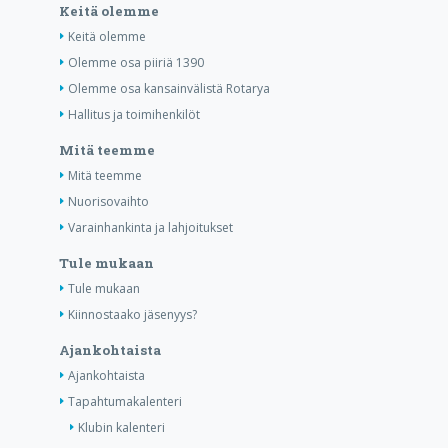
Keitä olemme
Keitä olemme
Olemme osa piiriä 1390
Olemme osa kansainvälistä Rotarya
Hallitus ja toimihenkilöt
Mitä teemme
Mitä teemme
Nuorisovaihto
Varainhankinta ja lahjoitukset
Tule mukaan
Tule mukaan
Kiinnostaako jäsenyys?
Ajankohtaista
Ajankohtaista
Tapahtumakalenteri
Klubin kalenteri