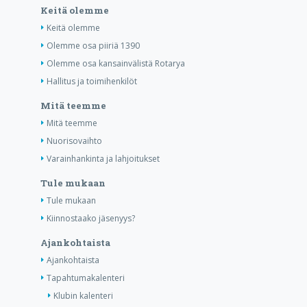
Keitä olemme
Keitä olemme
Olemme osa piiriä 1390
Olemme osa kansainvälistä Rotarya
Hallitus ja toimihenkilöt
Mitä teemme
Mitä teemme
Nuorisovaihto
Varainhankinta ja lahjoitukset
Tule mukaan
Tule mukaan
Kiinnostaako jäsenyys?
Ajankohtaista
Ajankohtaista
Tapahtumakalenteri
Klubin kalenteri