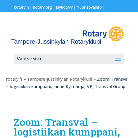
Rotary.fi
|
Rotary.org
|
MyRotary |
Nuorisovaihto
|
Tampere-Jussinkylän Rotaryklubi
Valitse sivu
rotary.fi
»
Tampere-Jussinkylän Rotaryklubi
» Zoom: Transval
– logistiikan kumppani, Janne Kylmäoja, VP, Transval Group
Zoom: Transval –
logistiikan kumppani,