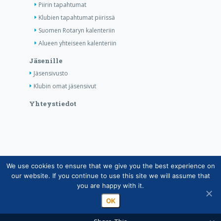
Piirin tapahtumat
Klubien tapahtumat piirissä
Suomen Rotaryn kalenteriin
Alueen yhteiseen kalenteriin
Jäsenille
Jäsensivusto
Klubin omat jäsensivut
Yhteystiedot
We use cookies to ensure that we give you the best experience on
Copyright © Suomen Rotarypalvelu ry 2026 |
our website. If you continue to use this site we will assume that
Jäsentietojärjestelmän tietosuojaseloste
|
Henkilötietojen
you are happy with it.
käsittely Rotarytoiminnassa
OK