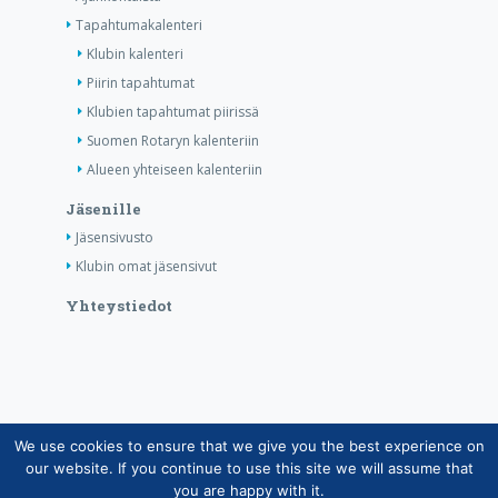
Tapahtumakalenteri
Klubin kalenteri
Piirin tapahtumat
Klubien tapahtumat piirissä
Suomen Rotaryn kalenteriin
Alueen yhteiseen kalenteriin
Jäsenille
Jäsensivusto
Klubin omat jäsensivut
Yhteystiedot
We use cookies to ensure that we give you the best experience on
Copyright © Suomen Rotarypalvelu ry 2026 |
our website. If you continue to use this site we will assume that
Jäsentietojärjestelmän tietosuojaseloste
|
Henkilötietojen
you are happy with it.