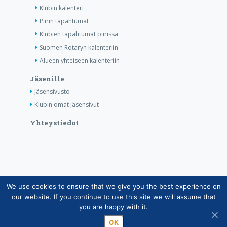
Klubin kalenteri
Piirin tapahtumat
Klubien tapahtumat piirissä
Suomen Rotaryn kalenteriin
Alueen yhteiseen kalenteriin
Jäsenille
Jäsensivusto
Klubin omat jäsensivut
Yhteystiedot
We use cookies to ensure that we give you the best experience on
Copyright © Suomen Rotarypalvelu ry 2026 |
our website. If you continue to use this site we will assume that
Jäsentietojärjestelmän tietosuojaseloste
|
Henkilötietojen
you are happy with it.
käsittely Rotarytoiminnassa
OK