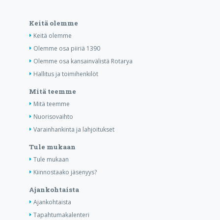
Keitä olemme
Keitä olemme
Olemme osa piiriä 1390
Olemme osa kansainvälistä Rotarya
Hallitus ja toimihenkilöt
Mitä teemme
Mitä teemme
Nuorisovaihto
Varainhankinta ja lahjoitukset
Tule mukaan
Tule mukaan
Kiinnostaako jäsenyys?
Ajankohtaista
Ajankohtaista
Tapahtumakalenteri