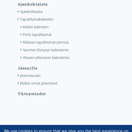
Ajankohtaista
Ajankohtaista
Tapahtumakalenteri
Klubin kalenteri
Piirin tapahtumat
Klubien tapahtumat piirissä
Suomen Rotaryn kalenteriin
Alueen yhteiseen kalenteriin
Jäsenille
Jäsensivusto
Klubin omat jäsensivut
Yhteystiedot
We use cookies to ensure that we give you the best experience on
Copyright © Suomen Rotarypalvelu ry 2026 |