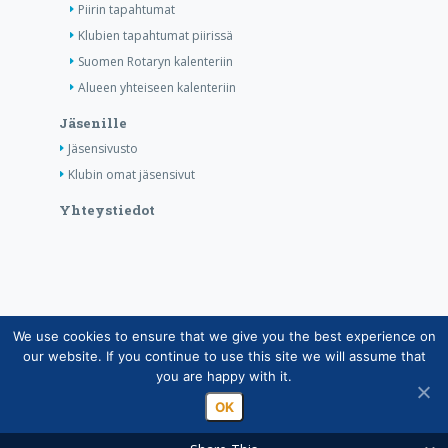
Piirin tapahtumat
Klubien tapahtumat piirissä
Suomen Rotaryn kalenteriin
Alueen yhteiseen kalenteriin
Jäsenille
Jäsensivusto
Klubin omat jäsensivut
Yhteystiedot
We use cookies to ensure that we give you the best experience on
Copyright © Suomen Rotarypalvelu ry 2026 |
our website. If you continue to use this site we will assume that
Jäsentietojärjestelmän tietosuojaseloste
|
Henkilötietojen
you are happy with it.
käsittely Rotarytoiminnassa
OK