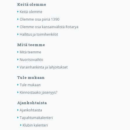
Keitä olemme
Keitä olemme
Olemme osa piiriä 1390
Olemme osa kansainvälistä Rotarya
Hallitus ja toimihenkilöt
Mitä teemme
Mitä teemme
Nuorisovaihto
Varainhankinta ja lahjoitukset
Tule mukaan
Tule mukaan
Kiinnostaako jäsenyys?
Ajankohtaista
Ajankohtaista
Tapahtumakalenteri
Klubin kalenteri