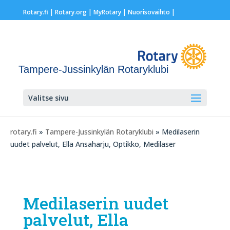
Rotary.fi
|
Rotary.org
|
MyRotary |
Nuorisovaihto
|
Tampere-Jussinkylän Rotaryklubi
Valitse sivu
rotary.fi
»
Tampere-Jussinkylän Rotaryklubi
» Medilaserin
uudet palvelut, Ella Ansaharju, Optikko, Medilaser
Medilaserin uudet
palvelut, Ella