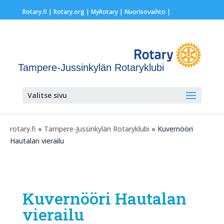
Rotary.fi
|
Rotary.org
|
MyRotary |
Nuorisovaihto
|
Tampere-Jussinkylän Rotaryklubi
Valitse sivu
rotary.fi
»
Tampere-Jussinkylän Rotaryklubi
» Kuvernööri
Hautalan vierailu
Kuvernööri Hautalan
vierailu