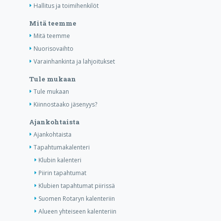
Hallitus ja toimihenkilöt
Mitä teemme
Mitä teemme
Nuorisovaihto
Varainhankinta ja lahjoitukset
Tule mukaan
Tule mukaan
Kiinnostaako jäsenyys?
Ajankohtaista
Ajankohtaista
Tapahtumakalenteri
Klubin kalenteri
Piirin tapahtumat
Klubien tapahtumat piirissä
Suomen Rotaryn kalenteriin
Alueen yhteiseen kalenteriin