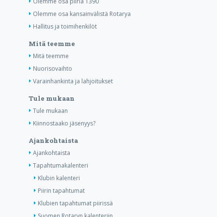
Olemme osa piiriä 1390
Olemme osa kansainvälistä Rotarya
Hallitus ja toimihenkilöt
Mitä teemme
Mitä teemme
Nuorisovaihto
Varainhankinta ja lahjoitukset
Tule mukaan
Tule mukaan
Kiinnostaako jäsenyys?
Ajankohtaista
Ajankohtaista
Tapahtumakalenteri
Klubin kalenteri
Piirin tapahtumat
Klubien tapahtumat piirissä
Suomen Rotaryn kalenteriin