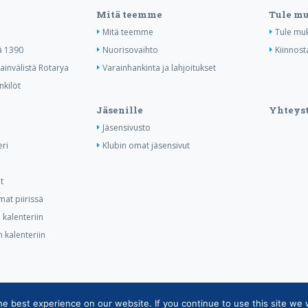
Mitä teemme
Tule m
Mitä teemme
Tule mu
ä 1390
Nuorisovaihto
Kiinnost
invälistä Rotarya
Varainhankinta ja lahjoitukset
nkilöt
Jäsenille
Yhteyst
Jäsensivusto
ri
Klubin omat jäsensivut
t
at piirissä
kalenteriin
 kalenteriin
 best experience on our website. If you continue to use this site we w
tietojärjestelmän tietosuojaseloste
|
Henkilötietojen käsittely Rotarytoiminnas