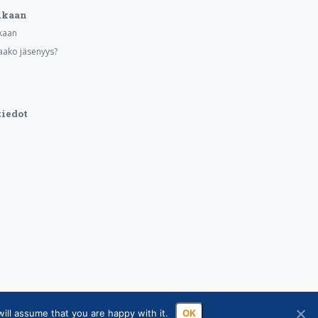
ukaan
kaan
aako jäsenyys?
iedot
ill assume that you are happy with it.
OK
sa