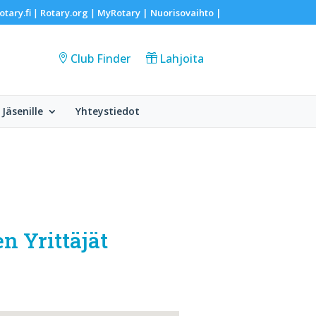
otary.fi
Rotary.org
MyRotary |
Nuorisovaihto
|
|
|
Club Finder
Lahjoita
Jäsenille
Yhteystiedot
n Yrittäjät