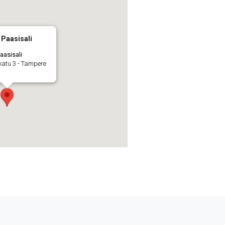
 Paasisali
aasisali
katu 3 - Tampere