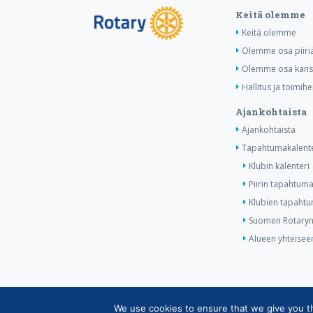
Keitä olemme
Keitä olemme
Olemme osa piiri
Olemme osa kansa
Hallitus ja toimihe
Ajankohtaista
Ajankohtaista
Tapahtumakalente
Klubin kalenteri
Piirin tapahtuma
Klubien tapahtum
Suomen Rotaryn 
Alueen yhteiseen
We use cookies to ensure that we give you the
Copyright © Suomen Rotarypalvelu ry 2026 |
Jäsen