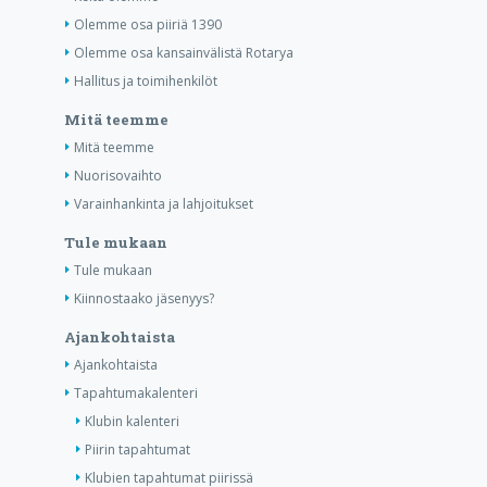
Olemme osa piiriä 1390
Olemme osa kansainvälistä Rotarya
Hallitus ja toimihenkilöt
Mitä teemme
Mitä teemme
Nuorisovaihto
Varainhankinta ja lahjoitukset
Tule mukaan
Tule mukaan
Kiinnostaako jäsenyys?
Ajankohtaista
Ajankohtaista
Tapahtumakalenteri
Klubin kalenteri
Piirin tapahtumat
Klubien tapahtumat piirissä