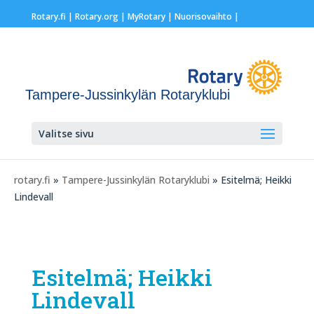
Rotary.fi
|
Rotary.org
|
MyRotary |
Nuorisovaihto
|
Tampere-Jussinkylän Rotaryklubi
Valitse sivu
rotary.fi
»
Tampere-Jussinkylän Rotaryklubi
» Esitelmä; Heikki
Lindevall
Esitelmä; Heikki
Lindevall