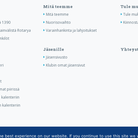
Mitä teemme
Tule m
Mitä teemme
Tule mu
ä 1390
Nuorisovaihto
Kiinnost
invälistä Rotarya
Varainhankinta ja lahjoitukset
nkilöt
Jäsenille
Yhteyst
Jäsensivusto
ri
Klubin omat jäsensivut
t
at piirissä
kalenteriin
 kalenteriin
 best experience on our website. If you continue to use this site we w
tietojärjestelmän tietosuojaseloste
|
Henkilötietojen käsittely Rotarytoiminnas