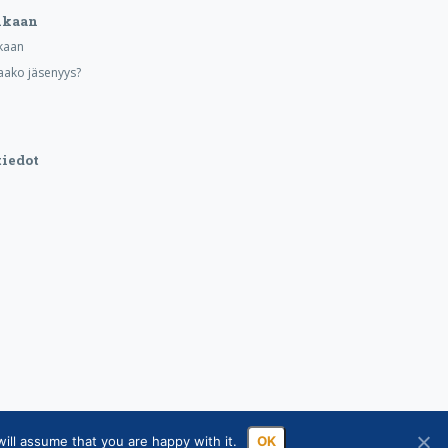
ukaan
kaan
aako jäsenyys?
iedot
ill assume that you are happy with it.
OK
sa