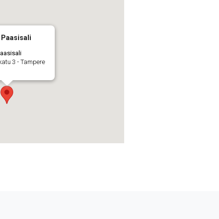
 Paasisali
aasisali
katu 3 - Tampere