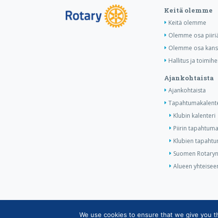
Keitä olemme
Keitä olemme
Olemme osa piiri
Olemme osa kansa
Hallitus ja toimihe
Ajankohtaista
Ajankohtaista
Tapahtumakalente
Klubin kalenteri
Piirin tapahtuma
Klubien tapahtum
Suomen Rotaryn 
Alueen yhteiseen
We use cookies to ensure that we give you the
Copyright © Suomen Rotarypalvelu ry 2026 |
Jäsen