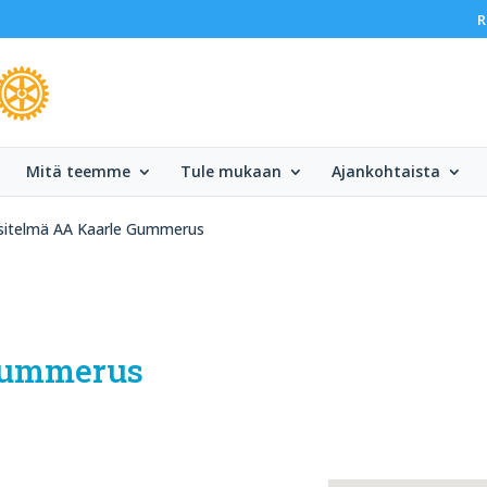
R
Mitä teemme
Tule mukaan
Ajankohtaista
sitelmä AA Kaarle Gummerus
 Gummerus