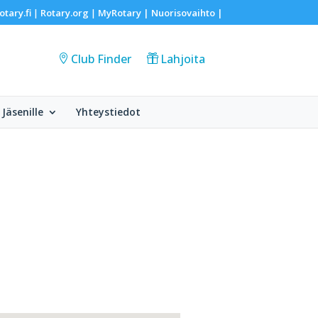
otary.fi
Rotary.org
MyRotary |
Nuorisovaihto
|
|
|
Club Finder
Lahjoita
Jäsenille
Yhteystiedot