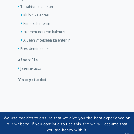
Tapahtumakalenteri
Klubin kalenteri
Piirin kalenteriin
Suomen Rotaryn kalenteriin
Alueen yhteiseen kalenteriin
Presidentin uutiset
Jäsenille
Jäsensivusto
Yhteystiedot
We use cookies to ensure that we give you the best experience on
Copyright © Suomen Rotarypalvelu ry 2026 |
our website. If you continue to use this site we will assume that
Jäsentietojärjestelmän tietosuojaseloste
|
Henkilötietojen
you are happy with it.
käsittely Rotarytoiminnassa