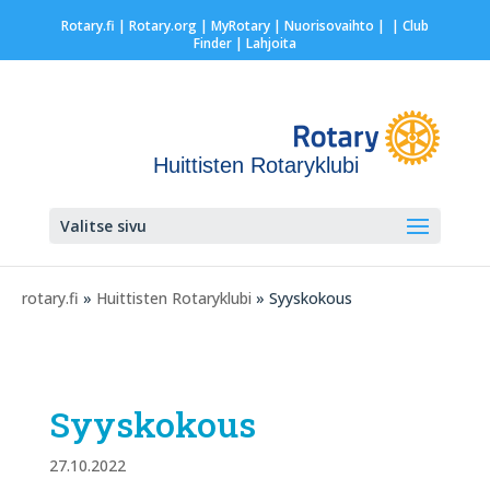
Rotary.fi
|
Rotary.org
|
MyRotary |
Nuorisovaihto
|
| Club
Finder
| Lahjoita
Huittisten Rotaryklubi
Valitse sivu
rotary.fi
»
Huittisten Rotaryklubi
» Syyskokous
Syyskokous
27.10.2022