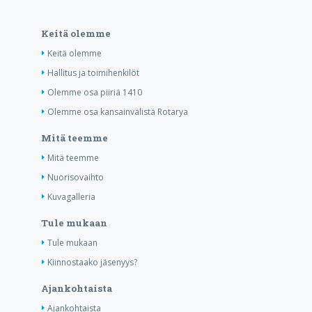
Keitä olemme
Keitä olemme
Hallitus ja toimihenkilöt
Olemme osa piiriä 1410
Olemme osa kansainvälistä Rotarya
Mitä teemme
Mitä teemme
Nuorisovaihto
Kuvagalleria
Tule mukaan
Tule mukaan
Kiinnostaako jäsenyys?
Ajankohtaista
Ajankohtaista