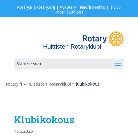
Rotary.fi
|
Rotary.org
|
MyRotary |
Nuorisovaihto
|
| Club
Finder
| Lahjoita
Huittisten Rotaryklubi
Valitse sivu
rotary.fi
»
Huittisten Rotaryklubi
» Klubikokous
Klubikokous
15.5.2025