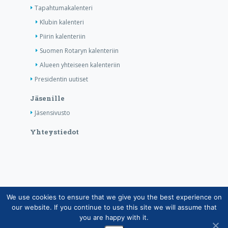
Tapahtumakalenteri
Klubin kalenteri
Piirin kalenteriin
Suomen Rotaryn kalenteriin
Alueen yhteiseen kalenteriin
Presidentin uutiset
Jäsenille
Jäsensivusto
Yhteystiedot
We use cookies to ensure that we give you the best experience on
Copyright © Suomen Rotarypalvelu ry 2026 |
our website. If you continue to use this site we will assume that
Jäsentietojärjestelmän tietosuojaseloste
|
Henkilötietojen
you are happy with it.
käsittely Rotarytoiminnassa