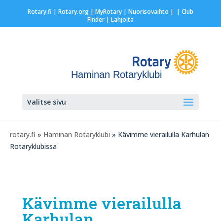
Rotary.fi
|
Rotary.org
|
MyRotary |
Nuorisovaihto
|
| Club
Finder
| Lahjoita
Haminan Rotaryklubi
Valitse sivu
rotary.fi
»
Haminan Rotaryklubi
» Kävimme vierailulla Karhulan
Rotaryklubissa
Kävimme vierailulla
Karhulan