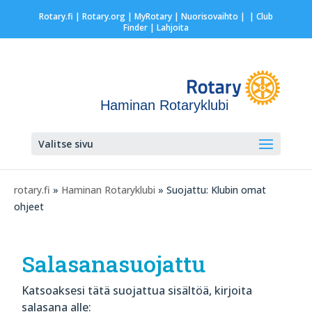
Rotary.fi
|
Rotary.org
|
MyRotary |
Nuorisovaihto
|
| Club
Finder
| Lahjoita
Haminan Rotaryklubi
Valitse sivu
rotary.fi
»
Haminan Rotaryklubi
» Suojattu: Klubin omat
ohjeet
Salasanasuojattu
Katsoaksesi tätä suojattua sisältöä, kirjoita
salasana alle: