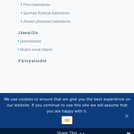
Piirin kalenteriin
Suomen Rotaryn kalenteriin
Alueen yhteiseen kalenteriin
Jäsenille
Jäsensivusto
Klubin omat ohjeet
Yhteystiedot
We use cookies to ensure that we give you the best experience on
Copyright © Suomen Rotarypalvelu ry 2026 |
our website. If you continue to use this site we will assume that
Jäsentietojärjestelmän tietosuojaseloste
|
Henkilötietojen
you are happy with it.
käsittely Rotarytoiminnassa
OK
Share This