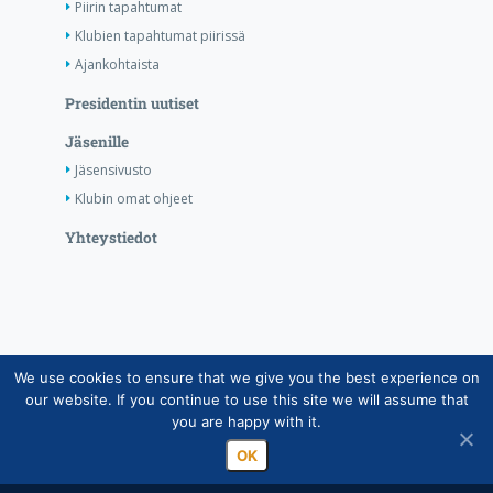
Piirin tapahtumat
Klubien tapahtumat piirissä
Ajankohtaista
Presidentin uutiset
Jäsenille
Jäsensivusto
Klubin omat ohjeet
Yhteystiedot
We use cookies to ensure that we give you the best experience on
Copyright © Suomen Rotarypalvelu ry 2026 |
our website. If you continue to use this site we will assume that
Jäsentietojärjestelmän tietosuojaseloste
|
Henkilötietojen
you are happy with it.
käsittely Rotarytoiminnassa
OK