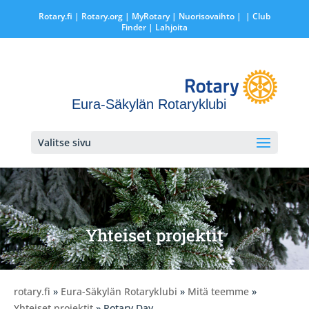
Rotary.fi
|
Rotary.org
|
MyRotary |
Nuorisovaihto
|
| Club
Finder
| Lahjoita
Eura-Säkylän Rotaryklubi
Valitse sivu
Yhteiset projektit
rotary.fi
»
Eura-Säkylän Rotaryklubi
»
Mitä teemme
»
Yhteiset projektit
» Rotary Day