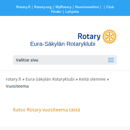
Rotary.fi
|
Rotary.org
|
MyRotary |
Nuorisovaihto
|
| Club
Finder
| Lahjoita
Eura-Säkylän Rotaryklubi
Valitse sivu
rotary.fi
»
Eura-Säkylän Rotaryklubi
»
Keitä olemme
»
Vuositeema
Katso Rotary vuositeema tästä