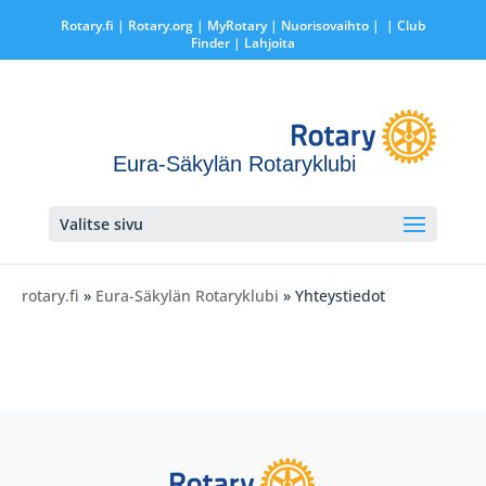
Rotary.fi
|
Rotary.org
|
MyRotary |
Nuorisovaihto
|
| Club
Finder
| Lahjoita
Eura-Säkylän Rotaryklubi
Valitse sivu
rotary.fi
»
Eura-Säkylän Rotaryklubi
» Yhteystiedot