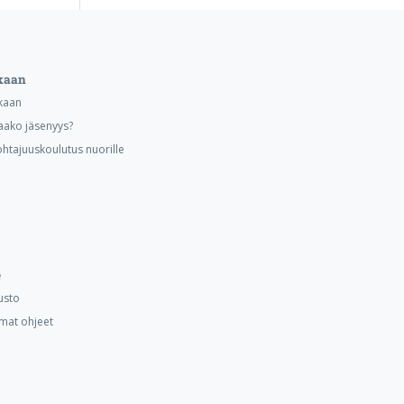
kaan
kaan
aako jäsenyys?
ohtajuuskoulutus nuorille
e
usto
mat ohjeet