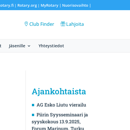
otary.fi
Rotary.org
MyRotary |
Nuorisovaihto
|
|
|
Club Finder
Lahjoita
t
Jäsenille
Yhteystiedot
Ajankohtaista
AG Esko Liutu vierailu
Piirin Syysseminaari ja
syyskokous 13.9.2025,
Forum Marinum, Turku