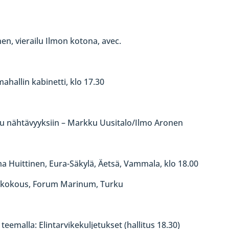
n, vierailu Ilmon kotona, avec.
ahallin kabinetti, klo 17.30
utu nähtävyyksiin – Markku Uusitalo/Ilmo Aronen
a Huittinen, Eura-Säkylä, Äetsä, Vammala, klo 18.00
yyskokous, Forum Marinum, Turku
 teemalla: Elintarvikekuljetukset (hallitus 18.30)