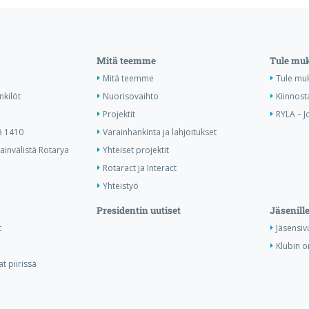
Mitä teemme
Tule mu
Mitä teemme
Tule mu
nkilöt
Nuorisovaihto
Kiinnost
Projektit
RYLA – J
ä 1410
Varainhankinta ja lahjoitukset
invälistä Rotarya
Yhteiset projektit
Rotaract ja Interact
Yhteistyö
Presidentin uutiset
Jäsenill
t
Jäsensiv
Klubin o
t piirissä