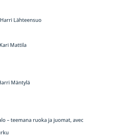
 Harri Lähteensuo
Kari Mattila
Harri Mäntylä
talo – teemana ruoka ja juomat, avec
urku