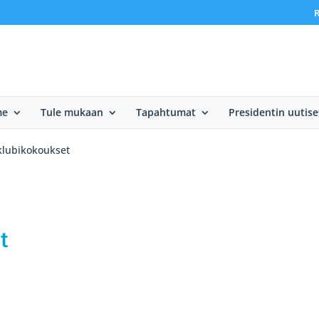
R
me
Tule mukaan
Tapahtumat
Presidentin uutise
klubikokoukset
t