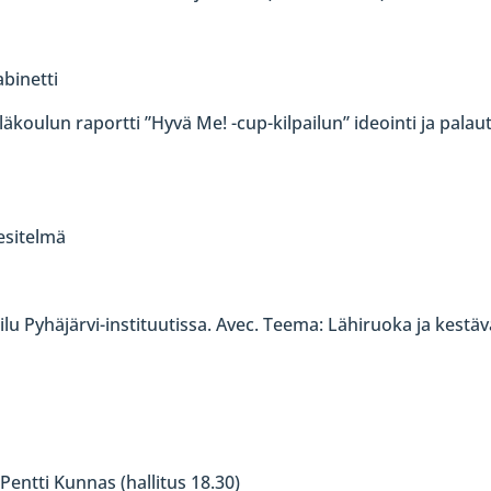
binetti
koulun raportti ”Hyvä Me! -cup-kilpailun” ideointi ja palau
esitelmä
ailu Pyhäjärvi-instituutissa. Avec. Teema: Lähiruoka ja kestä
entti Kunnas (hallitus 18.30)