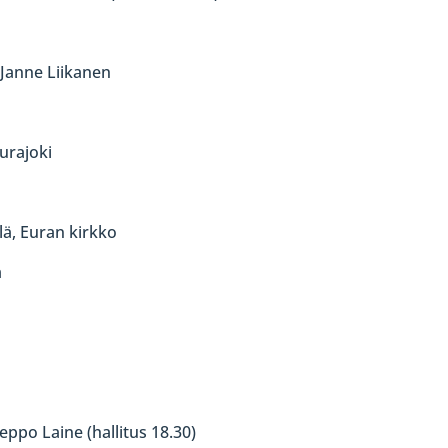
 Janne Liikanen
Eurajoki
lä, Euran kirkko
a
eppo Laine (hallitus 18.30)