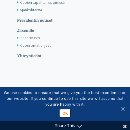
Klubien tapahtumat piirissä
Ajankohtaista
Presidentin uutiset
Jäsenille
Jäsensivusto
Klubin omat ohjeet
Yhteystiedot
We use cookies to ensure that we give you the best experience on
Copyright © Suomen Rotarypalvelu ry 2026 |
our website. If you continue to use this site we will assume that
Jäsentietojärjestelmän tietosuojaseloste
|
Henkilötietojen
you are happy with it.
käsittely Rotarytoiminnassa
OK
Share This