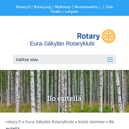
Rotary.fi
|
Rotary.org
|
MyRotary |
Nuorisovaihto
|
| Club
Finder
| Lahjoita
Eura-Säkylän Rotaryklubi
Valitse sivu
Ilo esitellä
rotary.fi
»
Eura-Säkylän Rotaryklubi
»
Keitä olemme
» Ilo
esitellä