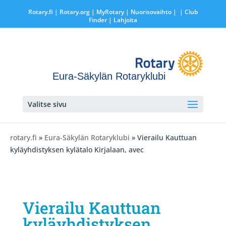
Rotary.fi
|
Rotary.org
|
MyRotary |
Nuorisovaihto
|
| Club
Finder
| Lahjoita
Eura-Säkylän Rotaryklubi
Valitse sivu
rotary.fi
»
Eura-Säkylän Rotaryklubi
» Vierailu Kauttuan
kyläyhdistyksen kylätalo Kirjalaan, avec
Vierailu Kauttuan
kyläyhdistyksen