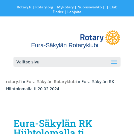
Rotary.fi
|
Rotary.org
|
MyRotary |
Nuorisovaihto
|
| Club
Finder
| Lahjoita
Eura-Säkylän Rotaryklubi
Valitse sivu
rotary.fi
»
Eura-Säkylän Rotaryklubi
» Eura-Säkylän RK
Hiihtolomalla ti 20.02.2024
Eura-Säkylän RK
Hiihtolomalla ti