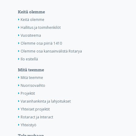
Keitä olemme
Keitä olemme
Hallitus ja toimihenkilöt
Vuositeema
Olemme osa piiriä 1410
Olemme osa kansainvälistä Rotarya
Ilo esitellä
Mitä teemme
Mitä teemme
Nuorisovaihto
Projektit
Varainhankinta ja lahjoitukset
Yhteiset projektit
Rotaract ja Interact
Yhteistyö
Tule mukaan